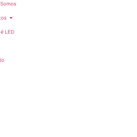
 Somos
tos
 é LED
to