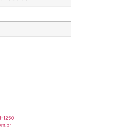
91-1250
om.br