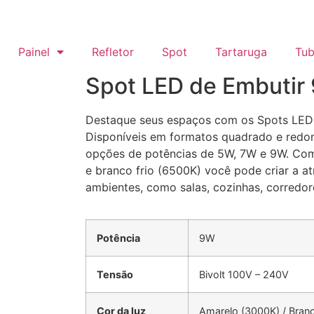
Painel
Refletor
Spot
Tartaruga
Tub
Spot LED de Embutir
Destaque seus espaços com os Spots LED
Disponíveis em formatos quadrado e redo
opções de potências de 5W, 7W e 9W. Com
e branco frio (6500K) você pode criar a a
ambientes, como salas, cozinhas, corredore
Potência
9W
Tensão
Bivolt 100V – 240V
Cor da luz
Amarelo (3000K) / Branc