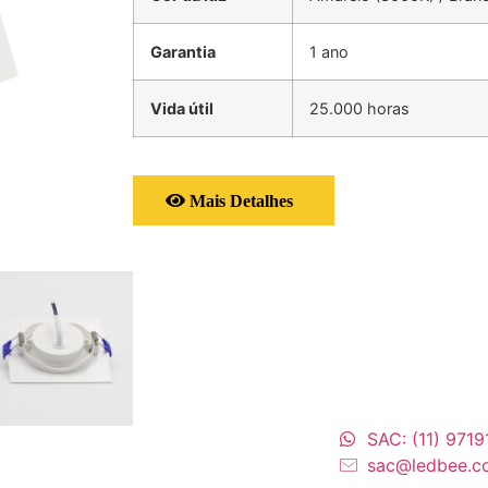
Garantia
1 ano
Vida útil
25.000 horas
Mais Detalhes
SAC: (11) 971
sac@ledbee.c