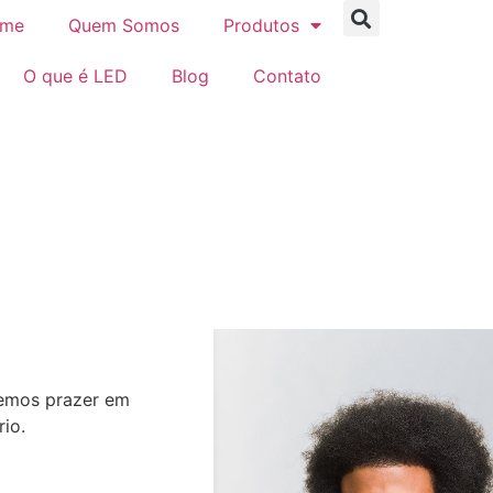
me
Quem Somos
Produtos
O que é LED
Blog
Contato
remos prazer em
io.