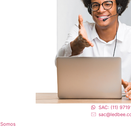
SAC: (11) 971
sac@ledbee.c
 Somos