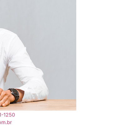
91-1250
om.br