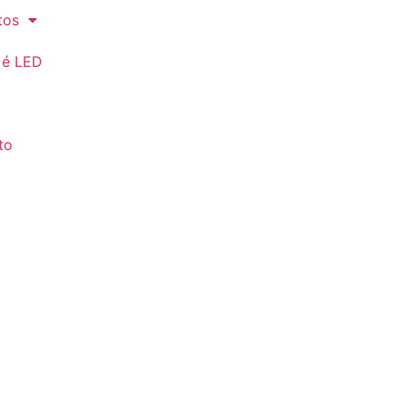
tos
 é LED
to