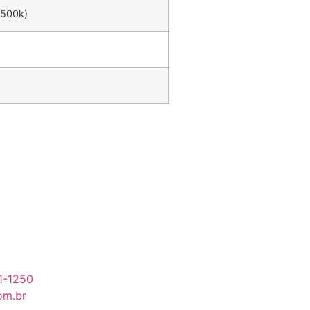
6500k)
91-1250
om.br