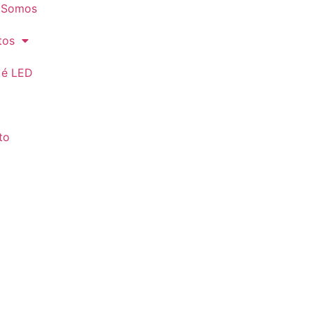
 Somos
tos
 é LED
to