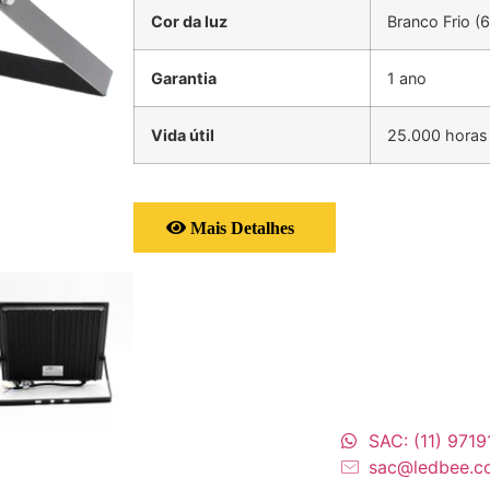
Cor da luz
Branco Frio (
Garantia
1 ano
Vida útil
25.000 horas
Mais Detalhes
SAC: (11) 971
sac@ledbee.c