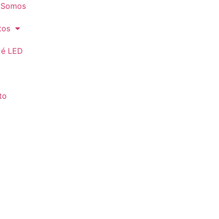
 Somos
tos
 é LED
to