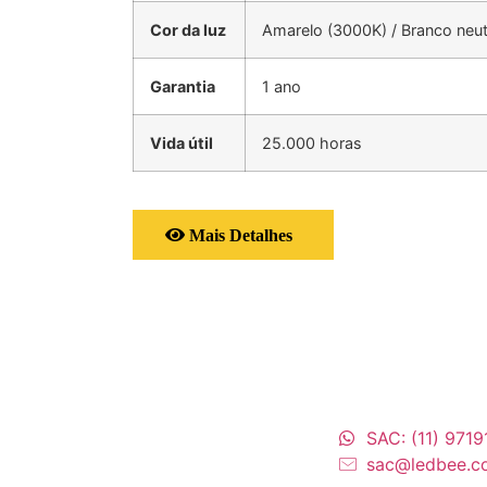
Cor da luz
Amarelo (3000K) / Branco neut
Garantia
1 ano
Vida útil
25.000 horas
Mais Detalhes
SAC: (11) 971
sac@ledbee.c