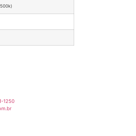
6500k)
91-1250
om.br