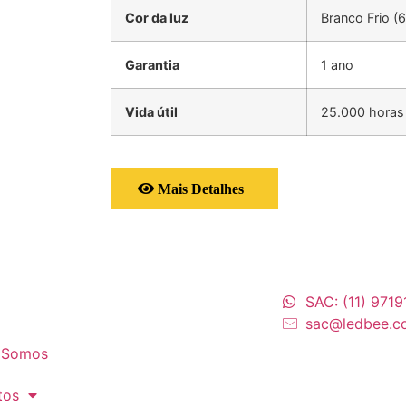
Cor da luz
Branco Frio (
Garantia
1 ano
Vida útil
25.000 horas
Mais Detalhes
SAC: (11) 971
sac@ledbee.c
 Somos
tos