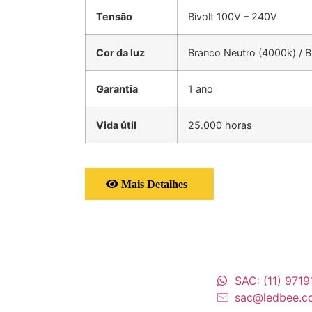
Tensão
Bivolt 100V – 240V
Cor da luz
Branco Neutro (4000k) / B
Garantia
1 ano
Vida útil
25.000 horas
Mais Detalhes
SAC: (11) 971
sac@ledbee.c