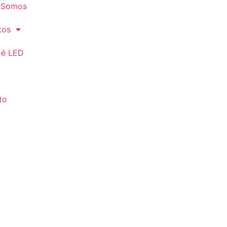
 Somos
tos
 é LED
to