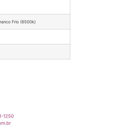
ranco Frio (6500k)
91-1250
om.br